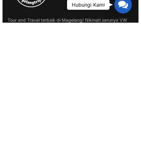
Contac
Hubungi Kami
Us
Tour and Travel terbaik di Magelang! Nikmati serunya VW
Safari, rafting, ATV tour, dan kunjungi ikon seperti Borobudur
dan Gereja Ayam. Pesan sekarang untuk pengalaman liburan
tak terlupakan!
Informasi Kontak
Magelang : Balkondes Karang Rejo, Kecamatan Borobudur,
Magelang
Google Maps :
Magelang Trip ID
Phone:
0858 7507 2178
Email:
admin@magelangtrip.id
Layanan Reservasi 24 Jam via WhatsApp
Link Penting
Cara Pemesanan