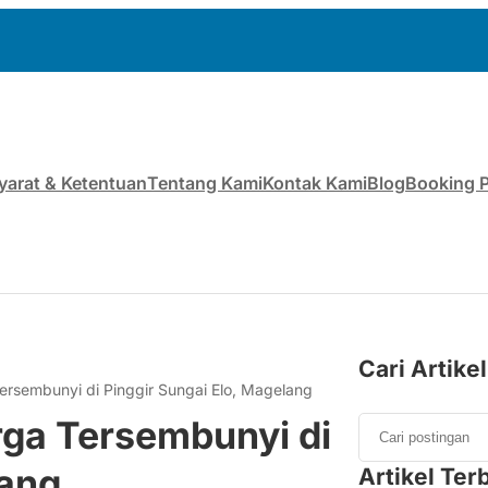
yarat & Ketentuan
Tentang Kami
Kontak Kami
Blog
Booking 
Cari Artikel
ersembunyi di Pinggir Sungai Elo, Magelang
rga Tersembunyi di
lang
Artikel Ter