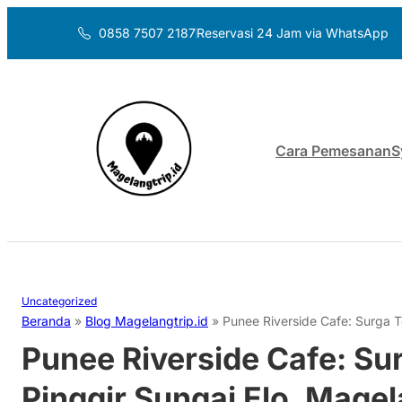
0858 7507 2187
Reservasi 24 Jam via WhatsApp
Cara Pemesanan
S
Uncategorized
Beranda
»
Blog Magelangtrip.id
»
Punee Riverside Cafe: Surga T
Punee Riverside Cafe: Su
Pinggir Sungai Elo, Mage