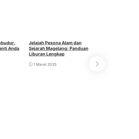
obudur,
Jelajah Pesona Alam dan
Jelajah Jawa T
anti Anda
Sejarah Magelang: Panduan
Seru dan Hemat
Liburan Lengkap
Menawan
1 Maret 2025
1 Maret 2025