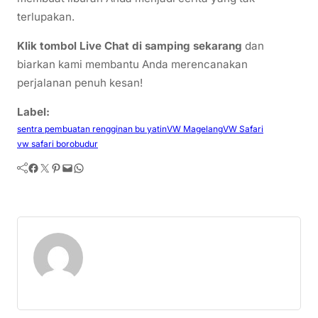
terlupakan.
Klik tombol Live Chat di samping sekarang
dan
biarkan kami membantu Anda merencanakan
perjalanan penuh kesan!
Label:
sentra pembuatan rengginan bu yatin
VW Magelang
VW Safari
vw safari borobudur
Facebook
Twitter
Pinterest
Mail
WhatsApp