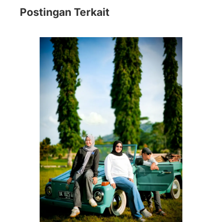
Postingan Terkait
Jel
Me
1