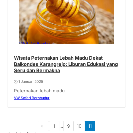
VW Safari Borobudur
Wisata Peternakan Lebah Madu Dekat
Balkondes Karangrejo: Liburan Edukasi yang
Seru dan Bermakna
1 Januari 2025
Peternakan lebah madu
VW Safari Borobudur
1
…
9
10
11