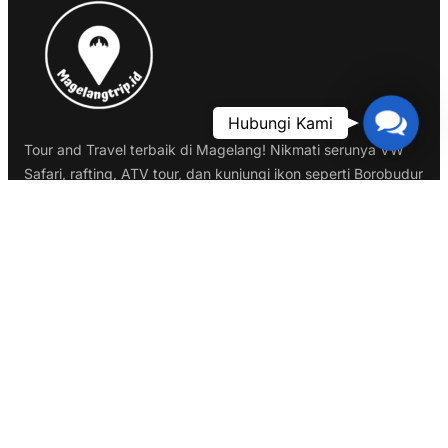
Contac
Hubungi Kami
Us
Tour and Travel terbaik di Magelang! Nikmati serunya VW
Safari, rafting, ATV tour, dan kunjungi ikon seperti Borobudur
dan Gereja Ayam. Pesan sekarang untuk pengalaman liburan
tak terlupakan!
Informasi Kontak
Magelang : Balkondes Karang Rejo, Kecamatan Borobudur,
Magelang
Google Maps :
Magelang Trip ID
Phone:
0858 7507 2178
Email:
admin@magelangtrip.id