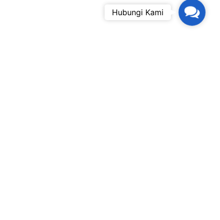
Contac
Hubungi Kami
Us
Link Penting
o,
Cara Pemesanan
Syarat & Ketentuan