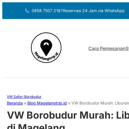
0858 7507 2187
Reservasi 24 Jam via WhatsApp
Cara Pemesanan
S
VW Safari Borobudur
Beranda
»
Blog Magelangtrip.id
»
VW Borobudur Murah: Liburan
VW Borobudur Murah: Lib
di Magelang