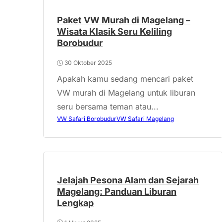
Paket VW Murah di Magelang –
Wisata Klasik Seru Keliling
Borobudur
30 Oktober 2025
Apakah kamu sedang mencari paket
VW murah di Magelang untuk liburan
seru bersama teman atau...
VW Safari Borobudur
VW Safari Magelang
Jelajah Pesona Alam dan Sejarah
Magelang: Panduan Liburan
Lengkap