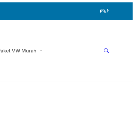
Paket VW Murah