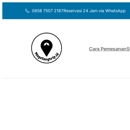
0858 7507 2187
Reservasi 24 Jam via WhatsApp
Cara Pemesanan
S