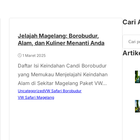
Cari 
Jelajah Magelang: Borobudur,
Alam, dan Kuliner Menanti Anda
Artik
1 Maret 2025
Daftar Isi Keindahan Candi Borobudur
yang Memukau Menjelajahi Keindahan
Alam di Sekitar Magelang Paket VW...
Uncategorized
VW Safari Borobudur
VW Safari Magelang