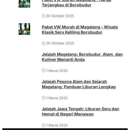
Terjangkau di Borobudur
30 Oktober 2025
Paket VW Murah di Magelang – Wisata
Klasik Seru Keliling Borobudur
30 Oktober 2025
Jelajah Magelang: Borobudur, Alam, dan
Kuliner Menanti Anda
1 Maret 2025
Jelajah Pesona Alam dan Sejarah
Magelang: Panduan Liburan Lengkap
1 Maret 2025
Jelajah Jawa Tengah: Liburan Seru dan
Hemat di Negeri Menawan
1 Maret 2025