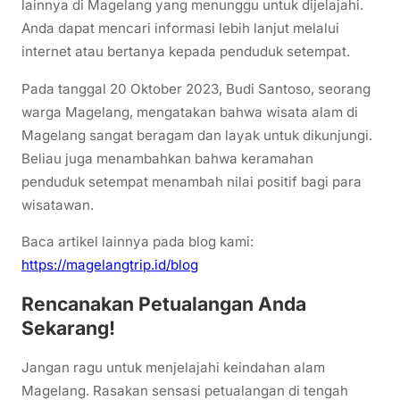
lainnya di Magelang yang menunggu untuk dijelajahi.
Anda dapat mencari informasi lebih lanjut melalui
internet atau bertanya kepada penduduk setempat.
Pada tanggal 20 Oktober 2023, Budi Santoso, seorang
warga Magelang, mengatakan bahwa wisata alam di
Magelang sangat beragam dan layak untuk dikunjungi.
Beliau juga menambahkan bahwa keramahan
penduduk setempat menambah nilai positif bagi para
wisatawan.
Baca artikel lainnya pada blog kami:
https://magelangtrip.id/blog
Rencanakan Petualangan Anda
Sekarang!
Jangan ragu untuk menjelajahi keindahan alam
Magelang. Rasakan sensasi petualangan di tengah