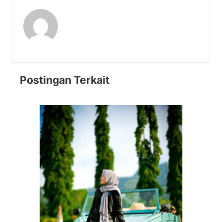
Postingan Terkait