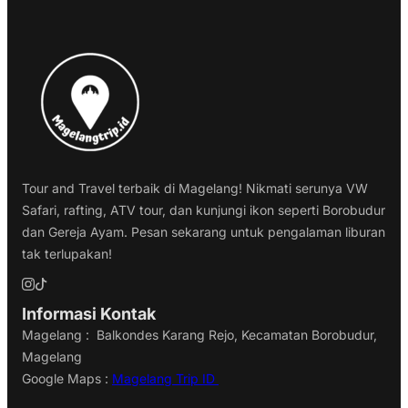
Tour and Travel terbaik di Magelang! Nikmati serunya VW
Safari, rafting, ATV tour, dan kunjungi ikon seperti Borobudur
dan Gereja Ayam. Pesan sekarang untuk pengalaman liburan
tak terlupakan!
Informasi Kontak
Magelang : Balkondes Karang Rejo, Kecamatan Borobudur,
Magelang
Google Maps :
Magelang Trip ID